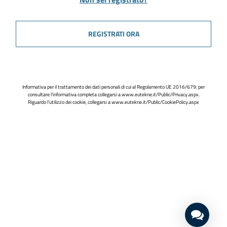
REGISTRATI ORA
Informativa per il trattamento dei dati personali di cui al Regolamento UE 2016/679: per
consultare l'informativa completa collegarsi a
www.eutekne.it/Public/Privacy.aspx
.
Riguardo l'utilizzo dei cookie, collegarsi a
www.eutekne.it/Public/CookiePolicy.aspx