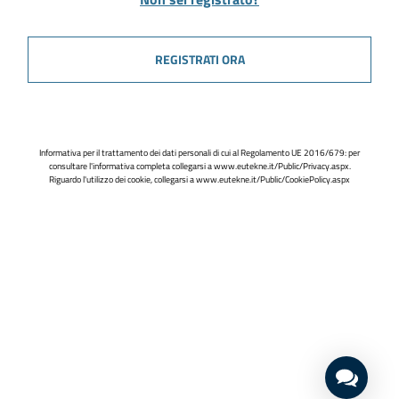
REGISTRATI ORA
Informativa per il trattamento dei dati personali di cui al Regolamento UE 2016/679: per
consultare l'informativa completa collegarsi a
www.eutekne.it/Public/Privacy.aspx
.
Riguardo l'utilizzo dei cookie, collegarsi a
www.eutekne.it/Public/CookiePolicy.aspx