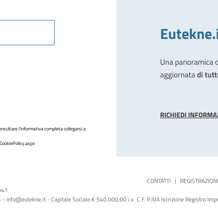
nsultare l'informativa completa collegarsi a
CookiePolicy.aspx
CONTATTI
|
REGISTRAZION
1941
 info@eutekne.it - Capitale Sociale € 540.000,00 i.v. C.F. P.IVA Iscrizione Registro I