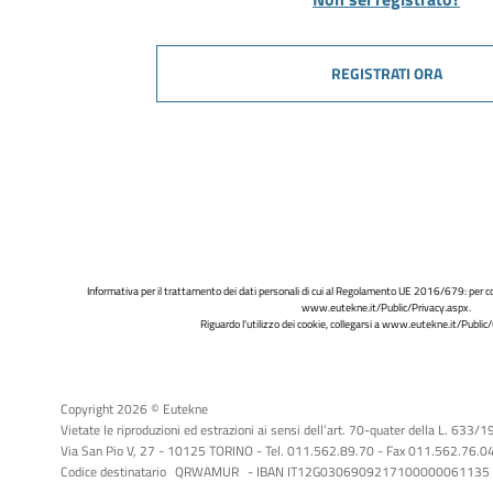
REGISTRATI ORA
Informativa per il trattamento dei dati personali di cui al Regolamento UE 2016/679: per co
www.eutekne.it/Public/Privacy.aspx
.
Riguardo l'utilizzo dei cookie, collegarsi a
www.eutekne.it/Public/
Copyright 2026 © Eutekne
Vietate le riproduzioni ed estrazioni ai sensi dell’art. 70-quater della L. 633/
Via San Pio V, 27 - 10125 TORINO - Tel. 011.562.89.70 - Fax 011.562.76.04 -
Codice destinatario
QRWAMUR
- IBAN IT12G0306909217100000061135