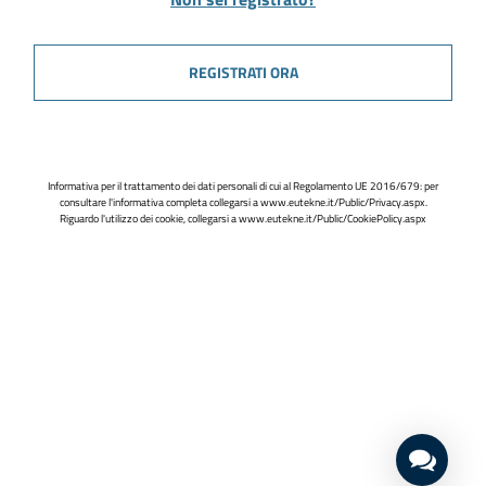
REGISTRATI ORA
Informativa per il trattamento dei dati personali di cui al Regolamento UE 2016/679: per
consultare l'informativa completa collegarsi a
www.eutekne.it/Public/Privacy.aspx
.
Riguardo l'utilizzo dei cookie, collegarsi a
www.eutekne.it/Public/CookiePolicy.aspx