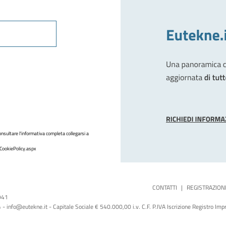
nsultare l'informativa completa collegarsi a
CookiePolicy.aspx
CONTATTI
|
REGISTRAZION
1941
 info@eutekne.it - Capitale Sociale € 540.000,00 i.v. C.F. P.IVA Iscrizione Registro I