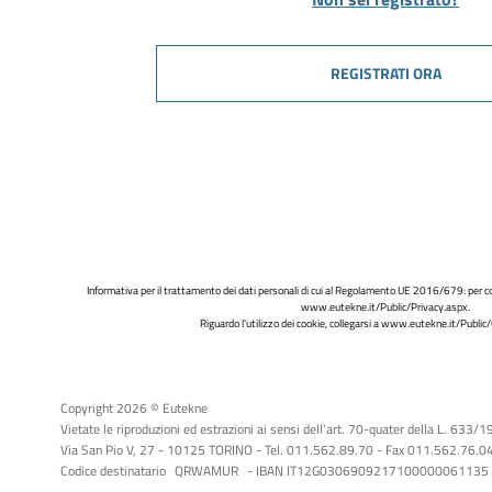
REGISTRATI ORA
Informativa per il trattamento dei dati personali di cui al Regolamento UE 2016/679: per co
www.eutekne.it/Public/Privacy.aspx
.
Riguardo l'utilizzo dei cookie, collegarsi a
www.eutekne.it/Public/
Copyright 2026 © Eutekne
Vietate le riproduzioni ed estrazioni ai sensi dell’art. 70-quater della L. 633/
Via San Pio V, 27 - 10125 TORINO - Tel. 011.562.89.70 - Fax 011.562.76.04 -
Codice destinatario
QRWAMUR
- IBAN IT12G0306909217100000061135