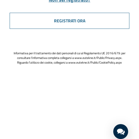
REGISTRATI ORA
Informativa per il trattamento dei dati personali di cui al Regolamento UE 2016/679: per
consultare l'informativa completa collegarsi a
www.eutekne.it/Public/Privacy.aspx
.
Riguardo l'utilizzo dei cookie, collegarsi a
www.eutekne.it/Public/CookiePolicy.aspx