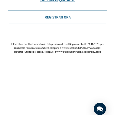
REGISTRATI ORA
Informativa per il trattamento dei dati personali di cui al Regolamento UE 2016/679: per
consultare l'informativa completa collegarsi a
www.eutekne.it/Public/Privacy.aspx
.
Riguardo l'utilizzo dei cookie, collegarsi a
www.eutekne.it/Public/CookiePolicy.aspx