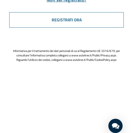
REGISTRATI ORA
Informativa per il trattamento dei dati personali di cui al Regolamento UE 2016/679: per
consultare l'informativa completa collegarsi a
www.eutekne.it/Public/Privacy.aspx
.
Riguardo l'utilizzo dei cookie, collegarsi a
www.eutekne.it/Public/CookiePolicy.aspx