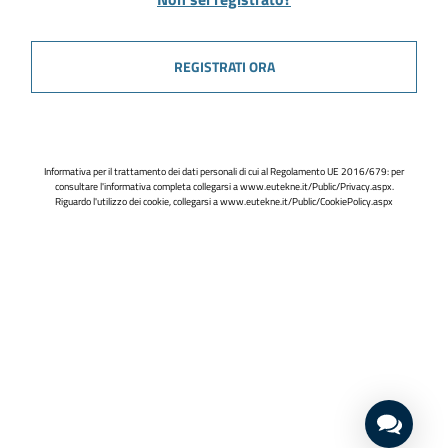
REGISTRATI ORA
Informativa per il trattamento dei dati personali di cui al Regolamento UE 2016/679: per
consultare l'informativa completa collegarsi a
www.eutekne.it/Public/Privacy.aspx
.
Riguardo l'utilizzo dei cookie, collegarsi a
www.eutekne.it/Public/CookiePolicy.aspx