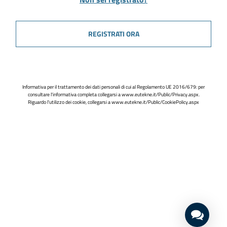
REGISTRATI ORA
Informativa per il trattamento dei dati personali di cui al Regolamento UE 2016/679: per
consultare l'informativa completa collegarsi a
www.eutekne.it/Public/Privacy.aspx
.
Riguardo l'utilizzo dei cookie, collegarsi a
www.eutekne.it/Public/CookiePolicy.aspx