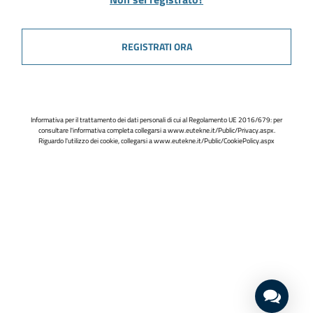
REGISTRATI ORA
Informativa per il trattamento dei dati personali di cui al Regolamento UE 2016/679: per
consultare l'informativa completa collegarsi a
www.eutekne.it/Public/Privacy.aspx
.
Riguardo l'utilizzo dei cookie, collegarsi a
www.eutekne.it/Public/CookiePolicy.aspx