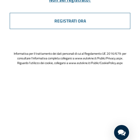
REGISTRATI ORA
Informativa per il trattamento dei dati personali di cui al Regolamento UE 2016/679: per
consultare l'informativa completa collegarsi a
www.eutekne.it/Public/Privacy.aspx
.
Riguardo l'utilizzo dei cookie, collegarsi a
www.eutekne.it/Public/CookiePolicy.aspx