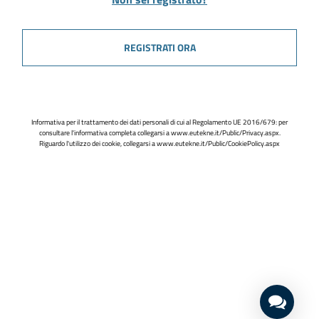
REGISTRATI ORA
Informativa per il trattamento dei dati personali di cui al Regolamento UE 2016/679: per
consultare l'informativa completa collegarsi a
www.eutekne.it/Public/Privacy.aspx
.
Riguardo l'utilizzo dei cookie, collegarsi a
www.eutekne.it/Public/CookiePolicy.aspx