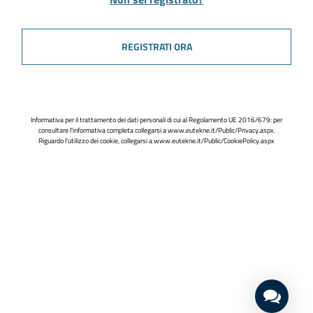
REGISTRATI ORA
Informativa per il trattamento dei dati personali di cui al Regolamento UE 2016/679: per
consultare l'informativa completa collegarsi a
www.eutekne.it/Public/Privacy.aspx
.
Riguardo l'utilizzo dei cookie, collegarsi a
www.eutekne.it/Public/CookiePolicy.aspx