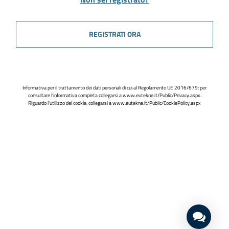
REGISTRATI ORA
Informativa per il trattamento dei dati personali di cui al Regolamento UE 2016/679: per
consultare l'informativa completa collegarsi a
www.eutekne.it/Public/Privacy.aspx
.
Riguardo l'utilizzo dei cookie, collegarsi a
www.eutekne.it/Public/CookiePolicy.aspx