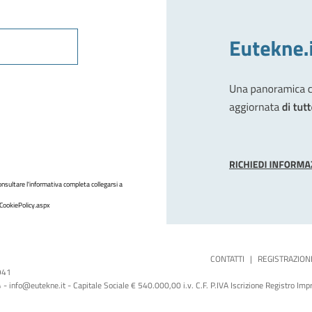
nsultare l'informativa completa collegarsi a
CookiePolicy.aspx
CONTATTI
|
REGISTRAZION
1941
 info@eutekne.it - Capitale Sociale € 540.000,00 i.v. C.F. P.IVA Iscrizione Registro I