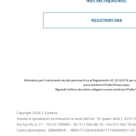
REGISTRATI ORA
Informativa per il trattamento dei dati personali di cui al Regolamento UE 2016/679: per co
www.eutekne.it/Public/Privacy.aspx
.
Riguardo l'utilizzo dei cookie, collegarsi a
www.eutekne.it/Public/
Copyright 2026 © Eutekne
Vietate le riproduzioni ed estrazioni ai sensi dell’art. 70-quater della L. 633/
Via San Pio V, 27 - 10125 TORINO - Tel. 011.562.89.70 - Fax 011.562.76.04 -
Codice destinatario
QRWAMUR
- IBAN IT12G0306909217100000061135