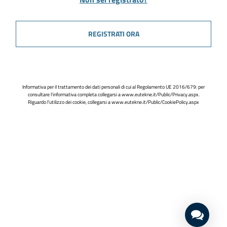
REGISTRATI ORA
Informativa per il trattamento dei dati personali di cui al Regolamento UE 2016/679: per
consultare l'informativa completa collegarsi a
www.eutekne.it/Public/Privacy.aspx
.
Riguardo l'utilizzo dei cookie, collegarsi a
www.eutekne.it/Public/CookiePolicy.aspx