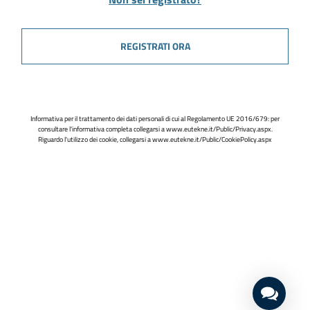
REGISTRATI ORA
Informativa per il trattamento dei dati personali di cui al Regolamento UE 2016/679: per
consultare l'informativa completa collegarsi a
www.eutekne.it/Public/Privacy.aspx
.
Riguardo l'utilizzo dei cookie, collegarsi a
www.eutekne.it/Public/CookiePolicy.aspx