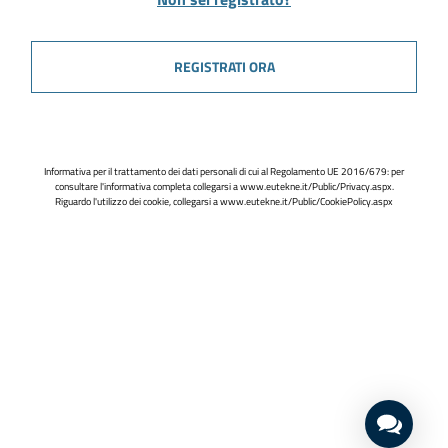
REGISTRATI ORA
Informativa per il trattamento dei dati personali di cui al Regolamento UE 2016/679: per
consultare l'informativa completa collegarsi a
www.eutekne.it/Public/Privacy.aspx
.
Riguardo l'utilizzo dei cookie, collegarsi a
www.eutekne.it/Public/CookiePolicy.aspx