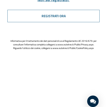
REGISTRATI ORA
Informativa per il trattamento dei dati personali di cui al Regolamento UE 2016/679: per
consultare l'informativa completa collegarsi a
www.eutekne.it/Public/Privacy.aspx
.
Riguardo l'utilizzo dei cookie, collegarsi a
www.eutekne.it/Public/CookiePolicy.aspx