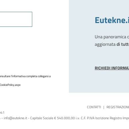
nsultare l'informativa completa collegarsi a
CookiePolicy.aspx
CONTATTI
|
REGISTRAZION
1941
 info@eutekne.it - Capitale Sociale € 540.000,00 i.v. C.F. P.IVA Iscrizione Registro I