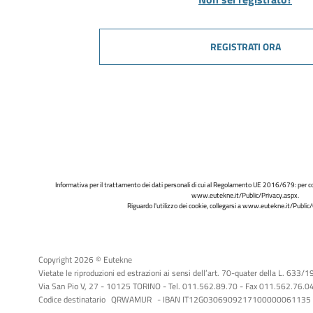
REGISTRATI ORA
Informativa per il trattamento dei dati personali di cui al Regolamento UE 2016/679: per co
www.eutekne.it/Public/Privacy.aspx
.
Riguardo l'utilizzo dei cookie, collegarsi a
www.eutekne.it/Public/
Copyright 2026 © Eutekne
Vietate le riproduzioni ed estrazioni ai sensi dell’art. 70-quater della L. 633/
Via San Pio V, 27 - 10125 TORINO - Tel. 011.562.89.70 - Fax 011.562.76.04 -
Codice destinatario
QRWAMUR
- IBAN IT12G0306909217100000061135