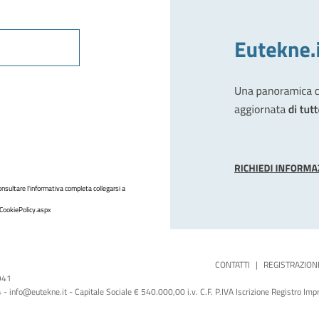
nsultare l'informativa completa collegarsi a
CookiePolicy.aspx
CONTATTI
|
REGISTRAZION
1941
 info@eutekne.it - Capitale Sociale € 540.000,00 i.v. C.F. P.IVA Iscrizione Registro I