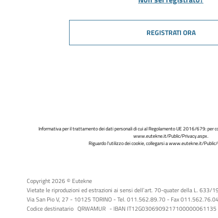
REGISTRATI ORA
Informativa per il trattamento dei dati personali di cui al Regolamento UE 2016/679: per co
www.eutekne.it/Public/Privacy.aspx
.
Riguardo l'utilizzo dei cookie, collegarsi a
www.eutekne.it/Public/
Copyright 2026 © Eutekne
Vietate le riproduzioni ed estrazioni ai sensi dell’art. 70-quater della L. 633/
Via San Pio V, 27 - 10125 TORINO - Tel. 011.562.89.70 - Fax 011.562.76.04 -
Codice destinatario
QRWAMUR
- IBAN IT12G0306909217100000061135