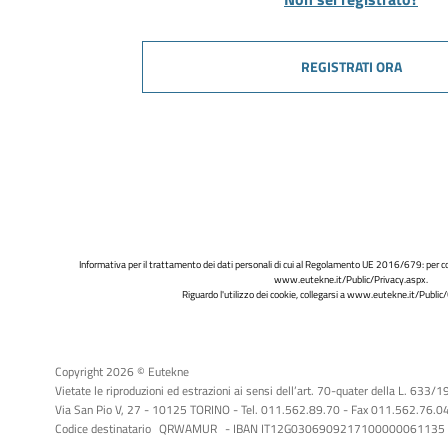
REGISTRATI ORA
Informativa per il trattamento dei dati personali di cui al Regolamento UE 2016/679: per co
www.eutekne.it/Public/Privacy.aspx
.
Riguardo l'utilizzo dei cookie, collegarsi a
www.eutekne.it/Public/
Copyright 2026 © Eutekne
Vietate le riproduzioni ed estrazioni ai sensi dell’art. 70-quater della L. 633/
Via San Pio V, 27 - 10125 TORINO - Tel. 011.562.89.70 - Fax 011.562.76.04 -
Codice destinatario
QRWAMUR
- IBAN IT12G0306909217100000061135