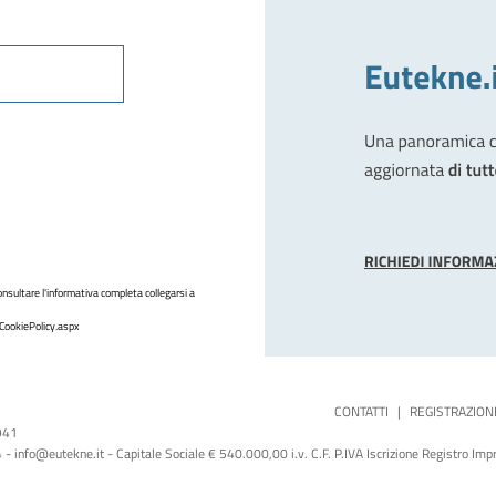
nsultare l'informativa completa collegarsi a
CookiePolicy.aspx
CONTATTI
|
REGISTRAZION
1941
 info@eutekne.it - Capitale Sociale € 540.000,00 i.v. C.F. P.IVA Iscrizione Registro I