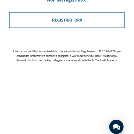
REGISTRATI ORA
Informativa per il trattamento dei dati personali di cui al Regolamento UE 2016/679: per
consultare l'informativa completa collegarsi a
www.eutekne.it/Public/Privacy.aspx
.
Riguardo l'utilizzo dei cookie, collegarsi a
www.eutekne.it/Public/CookiePolicy.aspx