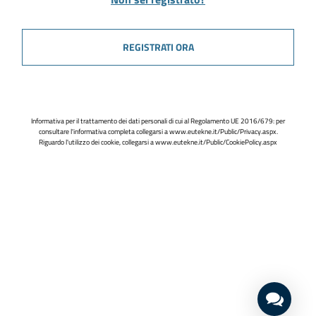
REGISTRATI ORA
Informativa per il trattamento dei dati personali di cui al Regolamento UE 2016/679: per
consultare l'informativa completa collegarsi a
www.eutekne.it/Public/Privacy.aspx
.
Riguardo l'utilizzo dei cookie, collegarsi a
www.eutekne.it/Public/CookiePolicy.aspx