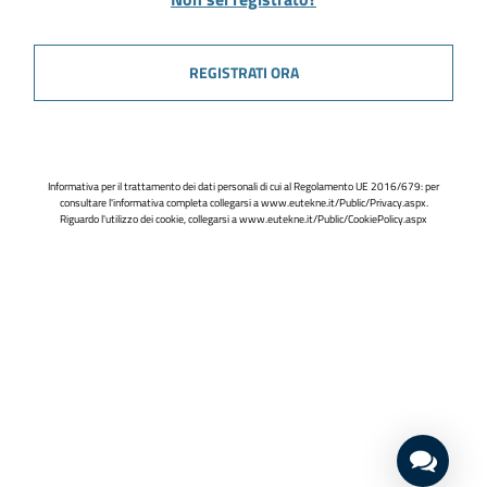
REGISTRATI ORA
Informativa per il trattamento dei dati personali di cui al Regolamento UE 2016/679: per
consultare l'informativa completa collegarsi a
www.eutekne.it/Public/Privacy.aspx
.
Riguardo l'utilizzo dei cookie, collegarsi a
www.eutekne.it/Public/CookiePolicy.aspx