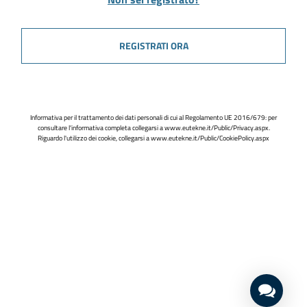
REGISTRATI ORA
Informativa per il trattamento dei dati personali di cui al Regolamento UE 2016/679: per
consultare l'informativa completa collegarsi a
www.eutekne.it/Public/Privacy.aspx
.
Riguardo l'utilizzo dei cookie, collegarsi a
www.eutekne.it/Public/CookiePolicy.aspx