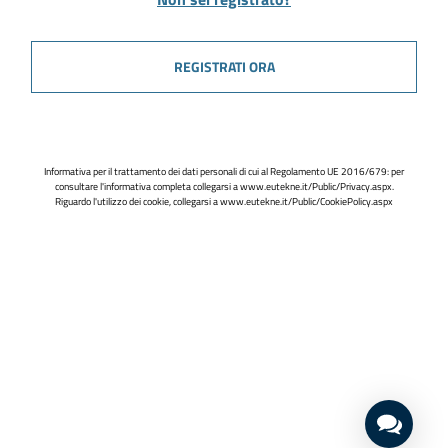
REGISTRATI ORA
Informativa per il trattamento dei dati personali di cui al Regolamento UE 2016/679: per
consultare l'informativa completa collegarsi a
www.eutekne.it/Public/Privacy.aspx
.
Riguardo l'utilizzo dei cookie, collegarsi a
www.eutekne.it/Public/CookiePolicy.aspx