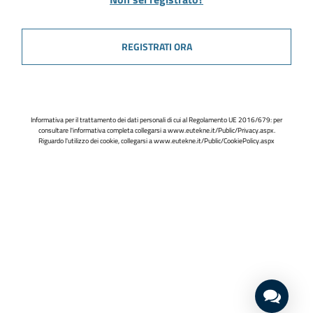
REGISTRATI ORA
Informativa per il trattamento dei dati personali di cui al Regolamento UE 2016/679: per
consultare l'informativa completa collegarsi a
www.eutekne.it/Public/Privacy.aspx
.
Riguardo l'utilizzo dei cookie, collegarsi a
www.eutekne.it/Public/CookiePolicy.aspx