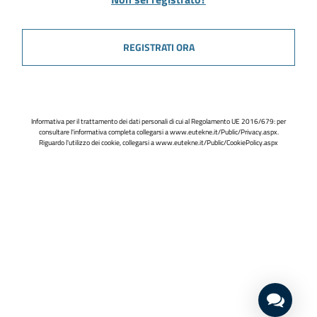
REGISTRATI ORA
Informativa per il trattamento dei dati personali di cui al Regolamento UE 2016/679: per
consultare l'informativa completa collegarsi a
www.eutekne.it/Public/Privacy.aspx
.
Riguardo l'utilizzo dei cookie, collegarsi a
www.eutekne.it/Public/CookiePolicy.aspx