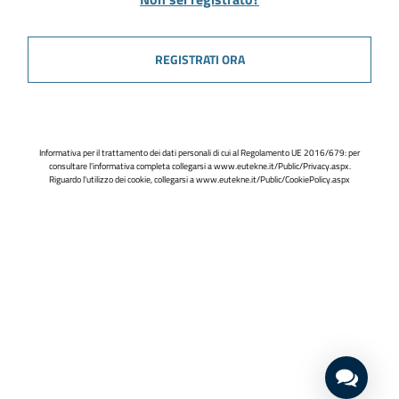
REGISTRATI ORA
Informativa per il trattamento dei dati personali di cui al Regolamento UE 2016/679: per
consultare l'informativa completa collegarsi a
www.eutekne.it/Public/Privacy.aspx
.
Riguardo l'utilizzo dei cookie, collegarsi a
www.eutekne.it/Public/CookiePolicy.aspx