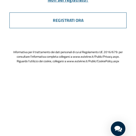
REGISTRATI ORA
Informativa per il trattamento dei dati personali di cui al Regolamento UE 2016/679: per
consultare l'informativa completa collegarsi a
www.eutekne.it/Public/Privacy.aspx
.
Riguardo l'utilizzo dei cookie, collegarsi a
www.eutekne.it/Public/CookiePolicy.aspx