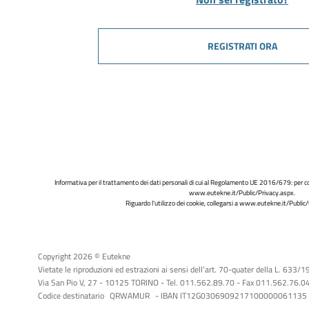
REGISTRATI ORA
Informativa per il trattamento dei dati personali di cui al Regolamento UE 2016/679: per co
www.eutekne.it/Public/Privacy.aspx
.
Riguardo l'utilizzo dei cookie, collegarsi a
www.eutekne.it/Public/
Copyright 2026 © Eutekne
Vietate le riproduzioni ed estrazioni ai sensi dell’art. 70-quater della L. 633/
Via San Pio V, 27 - 10125 TORINO - Tel. 011.562.89.70 - Fax 011.562.76.04 -
Codice destinatario
QRWAMUR
- IBAN IT12G0306909217100000061135