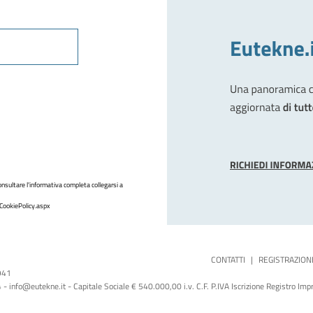
nsultare l'informativa completa collegarsi a
CookiePolicy.aspx
CONTATTI
|
REGISTRAZION
1941
 info@eutekne.it - Capitale Sociale € 540.000,00 i.v. C.F. P.IVA Iscrizione Registro I