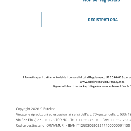
REGISTRATI ORA
Informativa per il trattamento dei dati personali di cui al Regolamento UE 2016/679: per co
www.eutekne.it/Public/Privacy.aspx
.
Riguardo l'utilizzo dei cookie, collegarsi a
www.eutekne.it/Public/
Copyright 2026 © Eutekne
Vietate le riproduzioni ed estrazioni ai sensi dell’art. 70-quater della L. 633/
Via San Pio V, 27 - 10125 TORINO - Tel. 011.562.89.70 - Fax 011.562.76.04 -
Codice destinatario
QRWAMUR
- IBAN IT12G0306909217100000061135