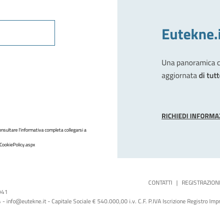
nsultare l'informativa completa collegarsi a
CookiePolicy.aspx
CONTATTI
|
REGISTRAZION
1941
 info@eutekne.it - Capitale Sociale € 540.000,00 i.v. C.F. P.IVA Iscrizione Registro I