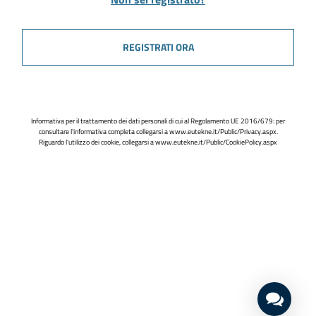
REGISTRATI ORA
Informativa per il trattamento dei dati personali di cui al Regolamento UE 2016/679: per
consultare l'informativa completa collegarsi a
www.eutekne.it/Public/Privacy.aspx
.
Riguardo l'utilizzo dei cookie, collegarsi a
www.eutekne.it/Public/CookiePolicy.aspx