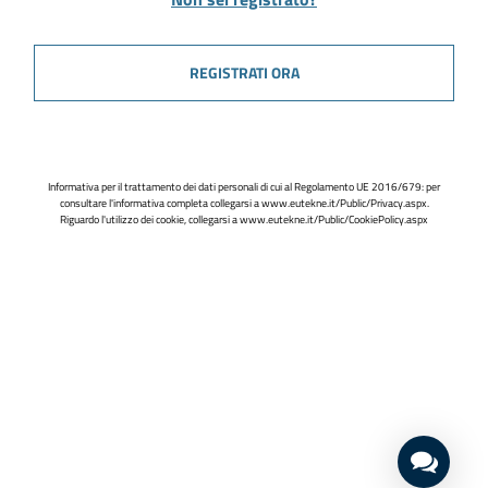
REGISTRATI ORA
Informativa per il trattamento dei dati personali di cui al Regolamento UE 2016/679: per
consultare l'informativa completa collegarsi a
www.eutekne.it/Public/Privacy.aspx
.
Riguardo l'utilizzo dei cookie, collegarsi a
www.eutekne.it/Public/CookiePolicy.aspx