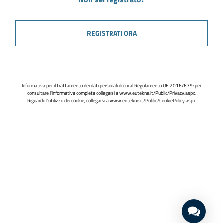
REGISTRATI ORA
Informativa per il trattamento dei dati personali di cui al Regolamento UE 2016/679: per
consultare l'informativa completa collegarsi a
www.eutekne.it/Public/Privacy.aspx
.
Riguardo l'utilizzo dei cookie, collegarsi a
www.eutekne.it/Public/CookiePolicy.aspx