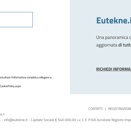
nsultare l'informativa completa collegarsi a
CookiePolicy.aspx
CONTATTI
|
REGISTRAZION
1941
 info@eutekne.it - Capitale Sociale € 540.000,00 i.v. C.F. P.IVA Iscrizione Registro I