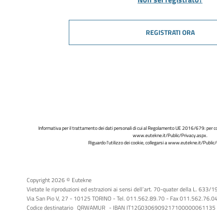
REGISTRATI ORA
Informativa per il trattamento dei dati personali di cui al Regolamento UE 2016/679: per co
www.eutekne.it/Public/Privacy.aspx
.
Riguardo l'utilizzo dei cookie, collegarsi a
www.eutekne.it/Public/
Copyright 2026 © Eutekne
Vietate le riproduzioni ed estrazioni ai sensi dell’art. 70-quater della L. 633/
Via San Pio V, 27 - 10125 TORINO - Tel. 011.562.89.70 - Fax 011.562.76.04 -
Codice destinatario
QRWAMUR
- IBAN IT12G0306909217100000061135