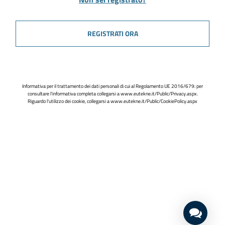
REGISTRATI ORA
Informativa per il trattamento dei dati personali di cui al Regolamento UE 2016/679: per
consultare l'informativa completa collegarsi a
www.eutekne.it/Public/Privacy.aspx
.
Riguardo l'utilizzo dei cookie, collegarsi a
www.eutekne.it/Public/CookiePolicy.aspx