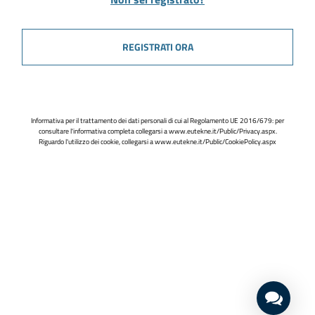
REGISTRATI ORA
Informativa per il trattamento dei dati personali di cui al Regolamento UE 2016/679: per
consultare l'informativa completa collegarsi a
www.eutekne.it/Public/Privacy.aspx
.
Riguardo l'utilizzo dei cookie, collegarsi a
www.eutekne.it/Public/CookiePolicy.aspx