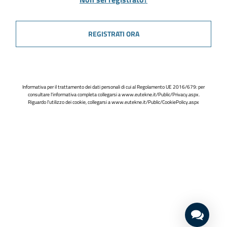
REGISTRATI ORA
Informativa per il trattamento dei dati personali di cui al Regolamento UE 2016/679: per
consultare l'informativa completa collegarsi a
www.eutekne.it/Public/Privacy.aspx
.
Riguardo l'utilizzo dei cookie, collegarsi a
www.eutekne.it/Public/CookiePolicy.aspx