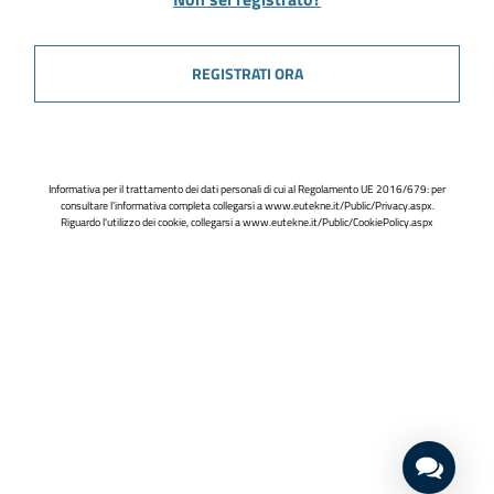
REGISTRATI ORA
Informativa per il trattamento dei dati personali di cui al Regolamento UE 2016/679: per
consultare l'informativa completa collegarsi a
www.eutekne.it/Public/Privacy.aspx
.
Riguardo l'utilizzo dei cookie, collegarsi a
www.eutekne.it/Public/CookiePolicy.aspx