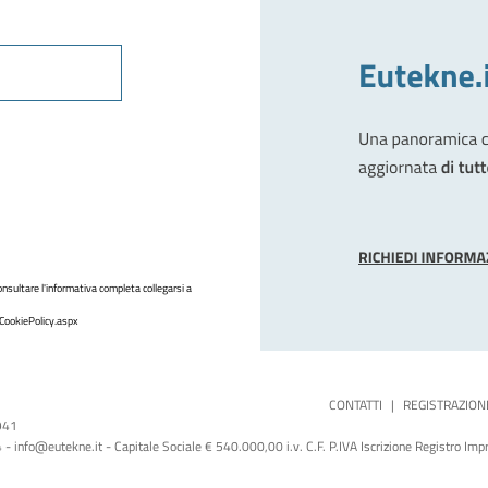
nsultare l'informativa completa collegarsi a
CookiePolicy.aspx
CONTATTI
|
REGISTRAZION
1941
 info@eutekne.it - Capitale Sociale € 540.000,00 i.v. C.F. P.IVA Iscrizione Registro I