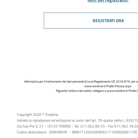
REGISTRATI ORA
Informativa per il trattamento dei dati personali di cui al Regolamento UE 2016/679: per co
www.eutekne.it/Public/Privacy.aspx
.
Riguardo l'utilizzo dei cookie, collegarsi a
www.eutekne.it/Public/
Copyright 2026 © Eutekne
Vietate le riproduzioni ed estrazioni ai sensi dell’art. 70-quater della L. 633/
Via San Pio V, 27 - 10125 TORINO - Tel. 011.562.89.70 - Fax 011.562.76.04 -
Codice destinatario
QRWAMUR
- IBAN IT12G0306909217100000061135