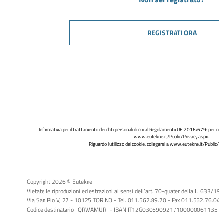
REGISTRATI ORA
Informativa per il trattamento dei dati personali di cui al Regolamento UE 2016/679: per co
www.eutekne.it/Public/Privacy.aspx
.
Riguardo l'utilizzo dei cookie, collegarsi a
www.eutekne.it/Public/
Copyright 2026 © Eutekne
Vietate le riproduzioni ed estrazioni ai sensi dell’art. 70-quater della L. 633/
Via San Pio V, 27 - 10125 TORINO - Tel. 011.562.89.70 - Fax 011.562.76.04 -
Codice destinatario
QRWAMUR
- IBAN IT12G0306909217100000061135