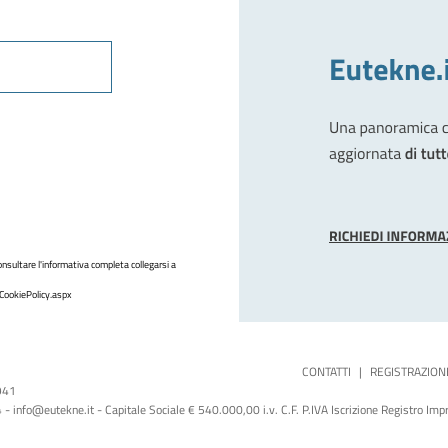
nsultare l'informativa completa collegarsi a
CookiePolicy.aspx
CONTATTI
|
REGISTRAZION
1941
 info@eutekne.it - Capitale Sociale € 540.000,00 i.v. C.F. P.IVA Iscrizione Registro I