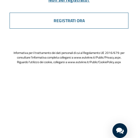
REGISTRATI ORA
Informativa per il trattamento dei dati personali di cui al Regolamento UE 2016/679: per
consultare l'informativa completa collegarsi a
www.eutekne.it/Public/Privacy.aspx
.
Riguardo l'utilizzo dei cookie, collegarsi a
www.eutekne.it/Public/CookiePolicy.aspx