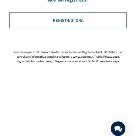
REGISTRATI ORA
Informativa per il trattamento dei dati personali di cui al Regolamento UE 2016/679: per
consultare l'informativa completa collegarsi a
www.eutekne.it/Public/Privacy.aspx
.
Riguardo l'utilizzo dei cookie, collegarsi a
www.eutekne.it/Public/CookiePolicy.aspx