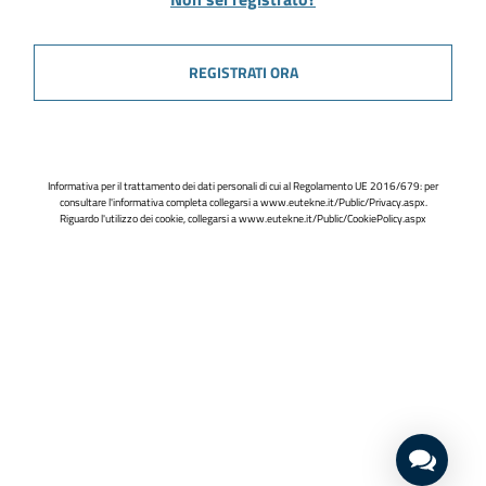
REGISTRATI ORA
Informativa per il trattamento dei dati personali di cui al Regolamento UE 2016/679: per
consultare l'informativa completa collegarsi a
www.eutekne.it/Public/Privacy.aspx
.
Riguardo l'utilizzo dei cookie, collegarsi a
www.eutekne.it/Public/CookiePolicy.aspx