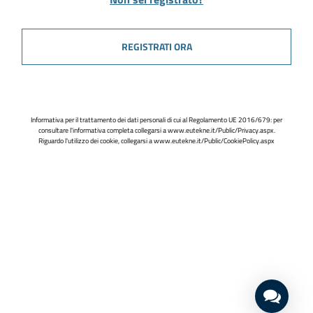
REGISTRATI ORA
Informativa per il trattamento dei dati personali di cui al Regolamento UE 2016/679: per
consultare l'informativa completa collegarsi a
www.eutekne.it/Public/Privacy.aspx
.
Riguardo l'utilizzo dei cookie, collegarsi a
www.eutekne.it/Public/CookiePolicy.aspx