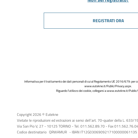
REGISTRATI ORA
Informativa per il trattamento dei dati personali di cui al Regolamento UE 2016/679: per co
www.eutekne.it/Public/Privacy.aspx
.
Riguardo l'utilizzo dei cookie, collegarsi a
www.eutekne.it/Public/
Copyright 2026 © Eutekne
Vietate le riproduzioni ed estrazioni ai sensi dell’art. 70-quater della L. 633/
Via San Pio V, 27 - 10125 TORINO - Tel. 011.562.89.70 - Fax 011.562.76.04 -
Codice destinatario
QRWAMUR
- IBAN IT12G0306909217100000061135