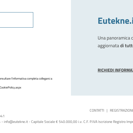
nsultare l'informativa completa collegarsi a
CookiePolicy.aspx
CONTATTI
|
REGISTRAZION
1941
 info@eutekne.it - Capitale Sociale € 540.000,00 i.v. C.F. P.IVA Iscrizione Registro I