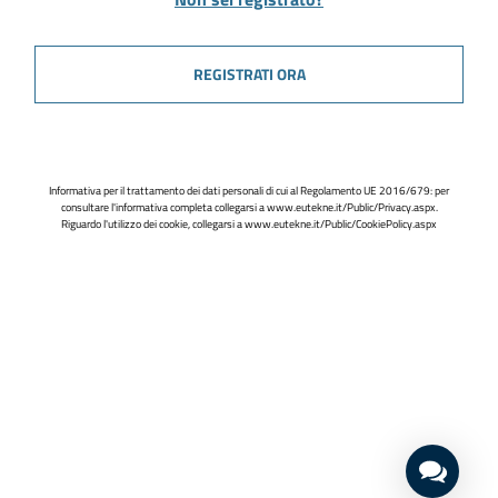
REGISTRATI ORA
Informativa per il trattamento dei dati personali di cui al Regolamento UE 2016/679: per
consultare l'informativa completa collegarsi a
www.eutekne.it/Public/Privacy.aspx
.
Riguardo l'utilizzo dei cookie, collegarsi a
www.eutekne.it/Public/CookiePolicy.aspx